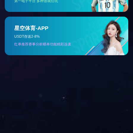
控股子公司
湖南电科院检测集团有限公司
联系方式
电话：0731-89088401
邮箱：hnbqgf@hoig.com.cn
监管电话：0731-89088401
地址：长沙经济技术开发区泉塘街道漓湘东路9号
行政中心101室10楼
米兰官方网
关于我们
相关资讯
党建群团
产品研发