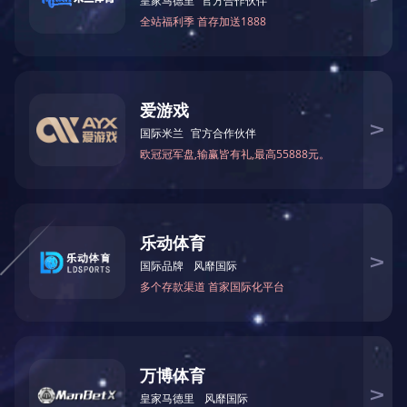
人力资源部
资产财务部
党群工作部
纪检部
审计部
数智化中心
DD事业部