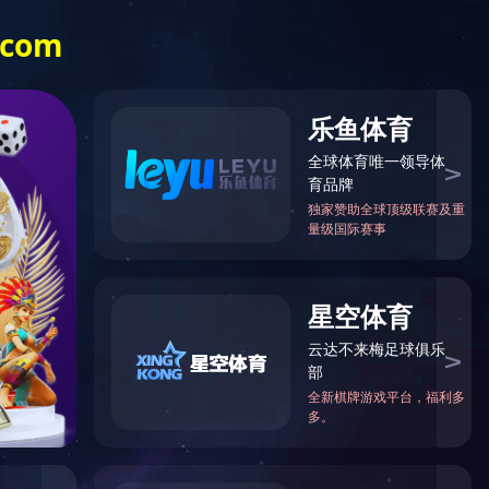
e.
。
登录入口
|
华体会平台
|
米兰官方站网页版
|
华体会体育综